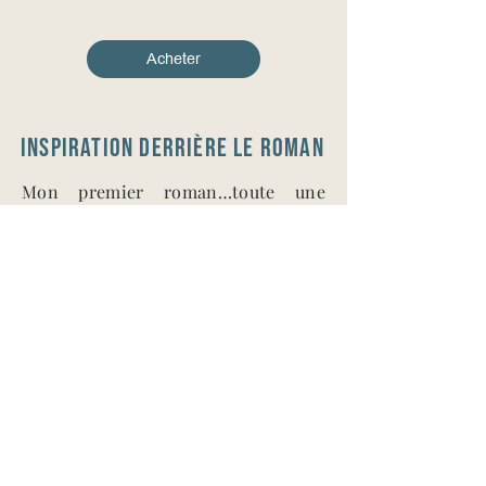
Acheter
Inspiration derrière le roman​
Mon premier roman…toute une
histoire. À la fois la mienne et la
vôtre peut-être. Un sujet brûlant :
l’emprise. Comment décrire ce
sentiment ? Être pris entre les filets
d’un pervers narcissique ? Qu’ils
partagent votre lit, ou qu’ils soient
votre ami, votre collègue, votre
parent ou votre enfant, ces êtres
inhumains utilisent les mêmes
armes, les mêmes manipulations.
Seul le scénario varie. Il m’a suffi